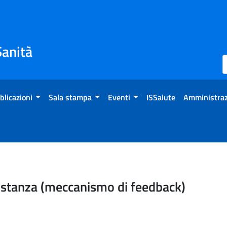
Sanità
blicazioni
Sala stampa
Eventi
ISSalute
Amministraz
 istanza (meccanismo di feedback)