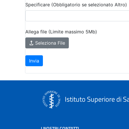
Specificare (Obbligatorio se selezionato Altro)
:
0
/ 280
Allega file (Limite massimo 5Mb)
Seleziona File
Invia
Istituto Superiore di S
I NOSTRI CONTATTI