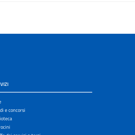
VIZI
e
di e concorsi
ioteca
ocini