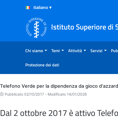
Salta al Contenuto
Salta al Footer
Istituto Superiore di 
Chi siamo
Temi
Attività
Servizi
Pub
Protezione dei dati
Archivio
Telefono Verde per la dipendenza da gioco d'azzar
Pubblicato 02/10/2017 -
Modificato 14/01/2026
Dal 2 ottobre 2017 è attivo Telef