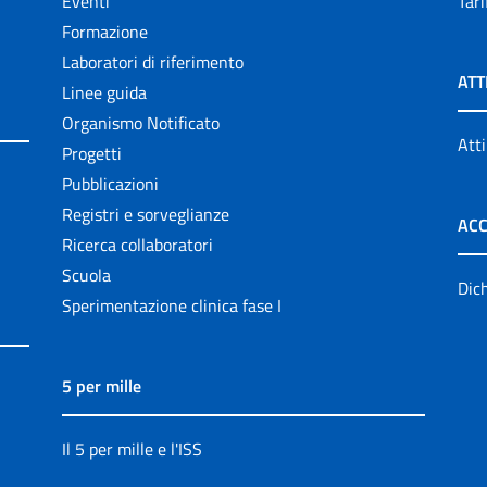
Eventi
Tari
Formazione
Laboratori di riferimento
ATT
Linee guida
Organismo Notificato
Atti
Progetti
Pubblicazioni
Registri e sorveglianze
ACC
Ricerca collaboratori
Scuola
Dich
Sperimentazione clinica fase I
5 per mille
Il 5 per mille e l'ISS