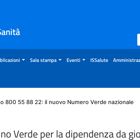
Sanità
blicazioni
Sala stampa
Eventi
ISSalute
Amministraz
do 800 55 88 22: il nuovo Numero Verde nazionale
ono Verde per la dipendenza da gi