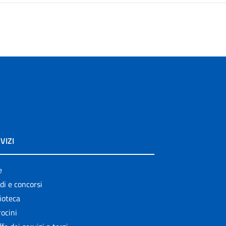
VIZI
e
di e concorsi
ioteca
ocini