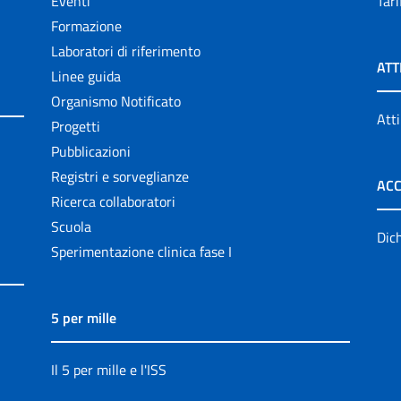
Eventi
Tari
Formazione
Laboratori di riferimento
ATT
Linee guida
Organismo Notificato
Atti
Progetti
Pubblicazioni
Registri e sorveglianze
ACC
Ricerca collaboratori
Scuola
Dich
Sperimentazione clinica fase I
5 per mille
Il 5 per mille e l'ISS