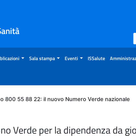
Sanità
blicazioni
Sala stampa
Eventi
ISSalute
Amministraz
do 800 55 88 22: il nuovo Numero Verde nazionale
ono Verde per la dipendenza da gi