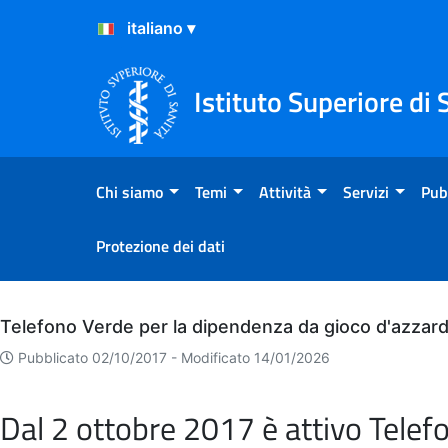
Salta al Contenuto
Salta al Footer
Istituto Superiore di 
Chi siamo
Temi
Attività
Servizi
Pub
Protezione dei dati
Archivio
Telefono Verde per la dipendenza da gioco d'azzar
Pubblicato 02/10/2017 -
Modificato 14/01/2026
Dal 2 ottobre 2017 è attivo Telef