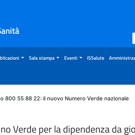
Sanità
blicazioni
Sala stampa
Eventi
ISSalute
Amministraz
do 800 55 88 22: il nuovo Numero Verde nazionale
ono Verde per la dipendenza da gi