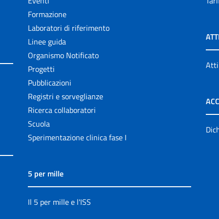
Eventi
Tari
Formazione
Laboratori di riferimento
ATT
Linee guida
Organismo Notificato
Atti
Progetti
Pubblicazioni
Registri e sorveglianze
ACC
Ricerca collaboratori
Scuola
Dich
Sperimentazione clinica fase I
5 per mille
Il 5 per mille e l'ISS