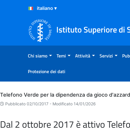
Salta al Contenuto
Salta al Footer
Istituto Superiore di 
Chi siamo
Temi
Attività
Servizi
Pub
Protezione dei dati
Archivio
Telefono Verde per la dipendenza da gioco d'azzar
Pubblicato 02/10/2017 -
Modificato 14/01/2026
Dal 2 ottobre 2017 è attivo Telef