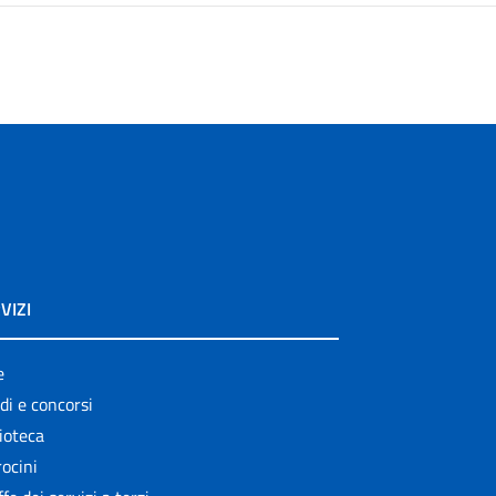
VIZI
e
di e concorsi
ioteca
ocini