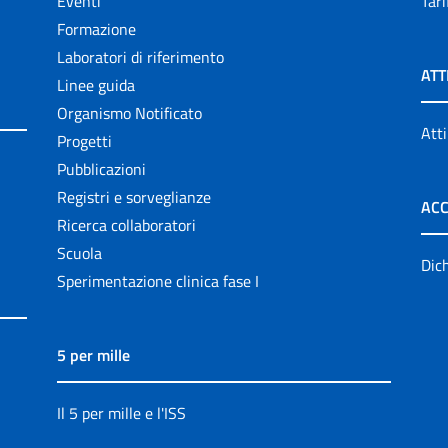
Eventi
Tari
Formazione
Laboratori di riferimento
ATT
Linee guida
Organismo Notificato
Atti
Progetti
Pubblicazioni
Registri e sorveglianze
ACC
Ricerca collaboratori
Scuola
Dich
Sperimentazione clinica fase I
5 per mille
Il 5 per mille e l'ISS