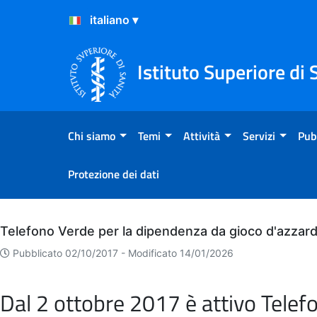
Salta al Contenuto
Salta al Footer
Istituto Superiore di 
Chi siamo
Temi
Attività
Servizi
Pub
Protezione dei dati
Archivio
Telefono Verde per la dipendenza da gioco d'azzar
Pubblicato 02/10/2017 -
Modificato 14/01/2026
Dal 2 ottobre 2017 è attivo Telef