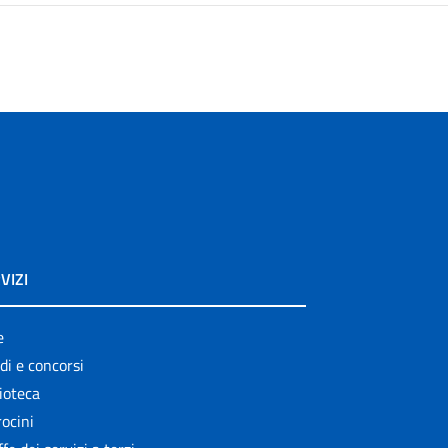
VIZI
e
di e concorsi
ioteca
ocini