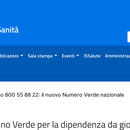
Sanità
blicazioni
Sala stampa
Eventi
ISSalute
Amministraz
do 800 55 88 22: il nuovo Numero Verde nazionale
ono Verde per la dipendenza da gi