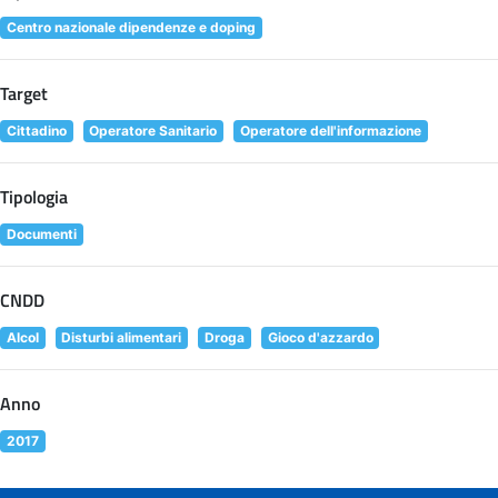
Centro nazionale dipendenze e doping
Target
Cittadino
Operatore Sanitario
Operatore dell'informazione
Tipologia
Documenti
CNDD
Alcol
Disturbi alimentari
Droga
Gioco d'azzardo
Anno
2017