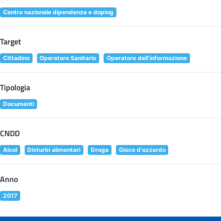
Centro nazionale dipendenze e doping
Target
Cittadino
Operatore Sanitario
Operatore dell'informazione
Tipologia
Documenti
CNDD
Alcol
Disturbi alimentari
Droga
Gioco d'azzardo
Anno
2017