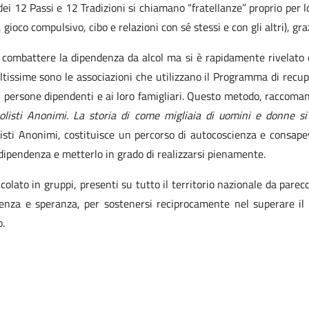
i 12 Passi e 12 Tradizioni si chiamano “fratellanze” proprio per l
 gioco compulsivo, cibo e relazioni con sé stessi e con gli altri), gr
r combattere la dipendenza da alcol ma si è rapidamente rivelato
tissime sono le associazioni che utilizzano il Programma di recup
 persone dipendenti e ai loro famigliari. Questo metodo, raccoma
olisti Anonimi. La storia di come migliaia di uomini e donne si 
listi Anonimi, costituisce un percorso di autocoscienza e consapev
a dipendenza e metterlo in grado di realizzarsi pienamente.
olato in gruppi, presenti su tutto il territorio nazionale da parec
nza e speranza, per sostenersi reciprocamente nel superare il pr
o.