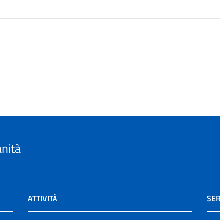
anità
ATTIVITÀ
SER