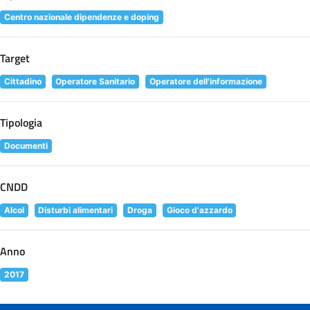
Centro nazionale dipendenze e doping
Target
Cittadino
Operatore Sanitario
Operatore dell'informazione
Tipologia
Documenti
CNDD
Alcol
Disturbi alimentari
Droga
Gioco d'azzardo
Anno
2017