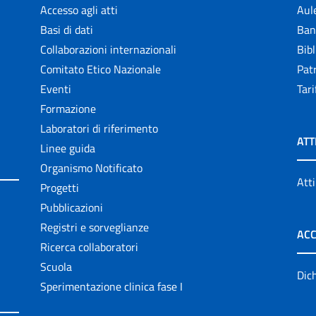
Accesso agli atti
Aul
Basi di dati
Ban
Collaborazioni internazionali
Bibl
Comitato Etico Nazionale
Patr
Eventi
Tari
Formazione
Laboratori di riferimento
ATT
Linee guida
Organismo Notificato
Atti
Progetti
Pubblicazioni
Registri e sorveglianze
ACC
Ricerca collaboratori
Scuola
Dich
Sperimentazione clinica fase I