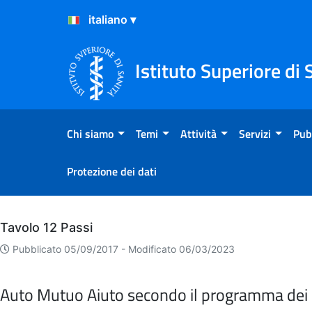
Salta al Contenuto
Salta al Footer
Istituto Superiore di 
Chi siamo
Temi
Attività
Servizi
Pub
Protezione dei dati
Archivio
Tavolo 12 Passi
Pubblicato 05/09/2017 -
Modificato 06/03/2023
Auto Mutuo Aiuto secondo il programma dei 1