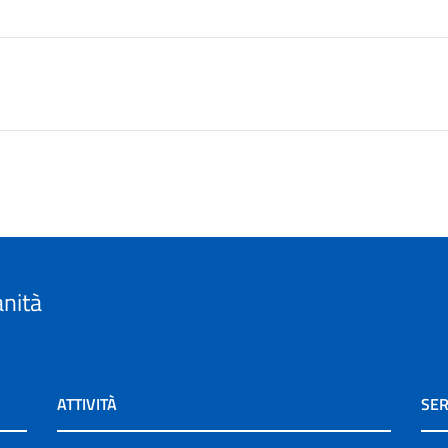
anità
ATTIVITÀ
SER