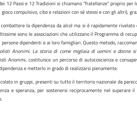
i 12 Passi e 12 Tradizioni si chiamano “fratellanze” proprio per l
 gioco compulsivo, cibo e relazioni con sé stessi e con gli altri), gr
r combattere la dipendenza da alcol ma si è rapidamente rivelato
tissime sono le associazioni che utilizzano il Programma di recup
 persone dipendenti e ai loro famigliari. Questo metodo, raccoma
olisti Anonimi. La storia di come migliaia di uomini e donne si 
listi Anonimi, costituisce un percorso di autocoscienza e consapev
a dipendenza e metterlo in grado di realizzarsi pienamente.
olato in gruppi, presenti su tutto il territorio nazionale da parec
nza e speranza, per sostenersi reciprocamente nel superare il pr
o.