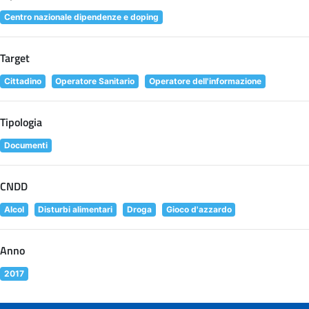
Centro nazionale dipendenze e doping
Target
Cittadino
Operatore Sanitario
Operatore dell'informazione
Tipologia
Documenti
CNDD
Alcol
Disturbi alimentari
Droga
Gioco d'azzardo
Anno
2017