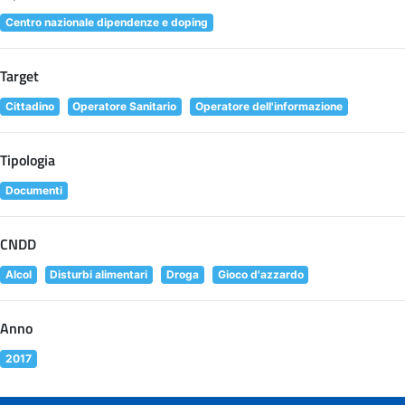
Centro nazionale dipendenze e doping
Target
Cittadino
Operatore Sanitario
Operatore dell'informazione
Tipologia
Documenti
CNDD
Alcol
Disturbi alimentari
Droga
Gioco d'azzardo
Anno
2017