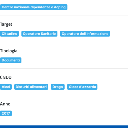
Centro nazionale dipendenze e doping
Target
Cittadino
Operatore Sanitario
Operatore dell'informazione
Tipologia
Documenti
CNDD
Alcol
Disturbi alimentari
Droga
Gioco d'azzardo
Anno
2017