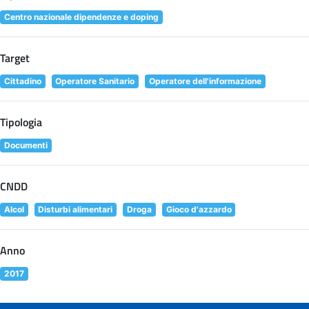
Centro nazionale dipendenze e doping
Target
Cittadino
Operatore Sanitario
Operatore dell'informazione
Tipologia
Documenti
CNDD
Alcol
Disturbi alimentari
Droga
Gioco d'azzardo
Anno
2017