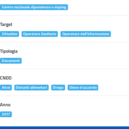
Centro nazionale dipendenze e doping
Target
Cittadino
Operatore Sanitario
Operatore dell'informazione
Tipologia
Documenti
CNDD
Alcol
Disturbi alimentari
Droga
Gioco d'azzardo
Anno
2017