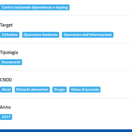
Centro nazionale dipendenze e doping
Target
Cittadino
Operatore Sanitario
Operatore dell'informazione
Tipologia
Documenti
CNDD
Alcol
Disturbi alimentari
Droga
Gioco d'azzardo
Anno
2017