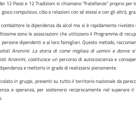
i 12 Passi e 12 Tradizioni si chiamano “fratellanze” proprio per l
 gioco compulsivo, cibo e relazioni con sé stessi e con gli altri), gr
r combattere la dipendenza da alcol ma si è rapidamente rivelato
tissime sono le associazioni che utilizzano il Programma di recup
 persone dipendenti e ai loro famigliari. Questo metodo, raccoma
olisti Anonimi. La storia di come migliaia di uomini e donne si 
listi Anonimi, costituisce un percorso di autocoscienza e consapev
a dipendenza e metterlo in grado di realizzarsi pienamente.
olato in gruppi, presenti su tutto il territorio nazionale da parec
nza e speranza, per sostenersi reciprocamente nel superare il pr
o.