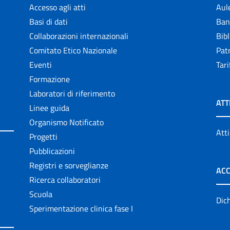
Accesso agli atti
Aul
Basi di dati
Ban
Collaborazioni internazionali
Bibl
Comitato Etico Nazionale
Patr
Eventi
Tari
Formazione
Laboratori di riferimento
ATT
Linee guida
Organismo Notificato
Atti
Progetti
Pubblicazioni
Registri e sorveglianze
ACC
Ricerca collaboratori
Scuola
Dich
Sperimentazione clinica fase I