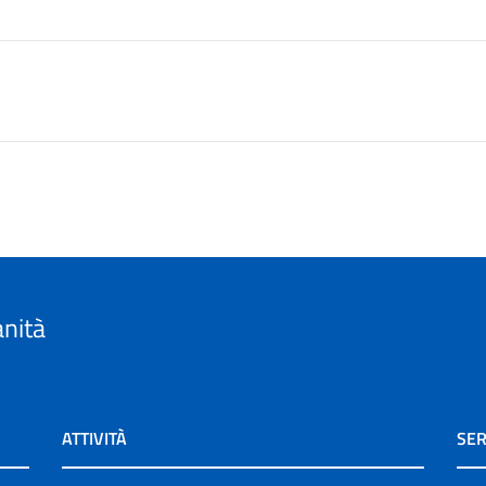
anità
ATTIVITÀ
SER