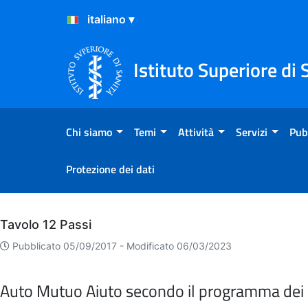
Salta al Contenuto
Salta al Footer
Istituto Superiore di 
Chi siamo
Temi
Attività
Servizi
Pub
Protezione dei dati
Archivio
Tavolo 12 Passi
Pubblicato 05/09/2017 -
Modificato 06/03/2023
Auto Mutuo Aiuto secondo il programma dei 1