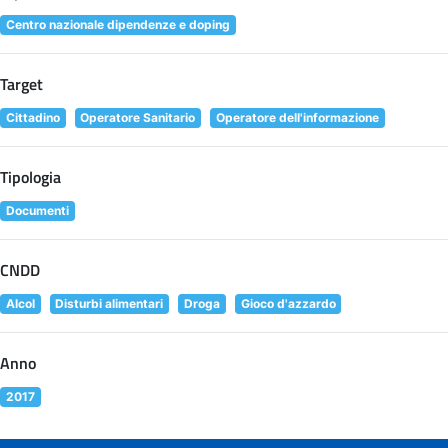
Centro nazionale dipendenze e doping
Target
Cittadino
Operatore Sanitario
Operatore dell'informazione
Tipologia
Documenti
CNDD
Alcol
Disturbi alimentari
Droga
Gioco d'azzardo
Anno
2017