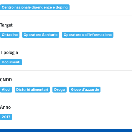
Centro nazionale dipendenze e doping
Target
Cittadino
Operatore Sanitario
Operatore dell'informazione
Tipologia
Documenti
CNDD
Alcol
Disturbi alimentari
Droga
Gioco d'azzardo
Anno
2017