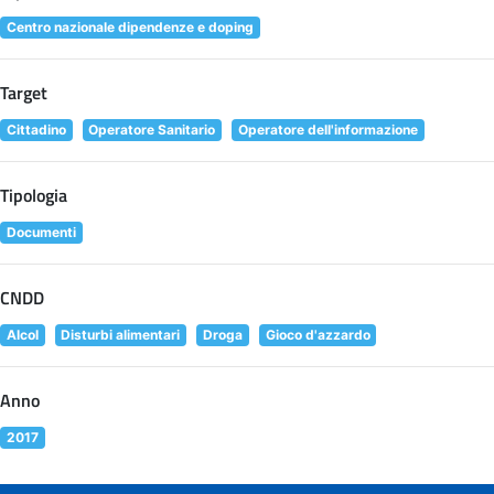
Centro nazionale dipendenze e doping
Target
Cittadino
Operatore Sanitario
Operatore dell'informazione
Tipologia
Documenti
CNDD
Alcol
Disturbi alimentari
Droga
Gioco d'azzardo
Anno
2017