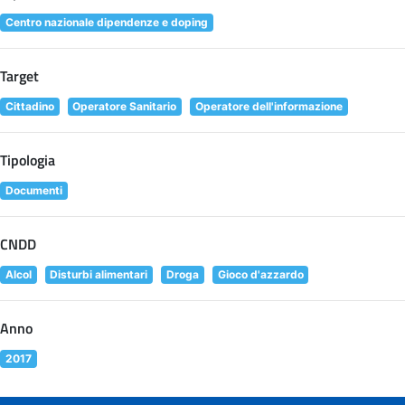
Centro nazionale dipendenze e doping
Target
Cittadino
Operatore Sanitario
Operatore dell'informazione
Tipologia
Documenti
CNDD
Alcol
Disturbi alimentari
Droga
Gioco d'azzardo
Anno
2017