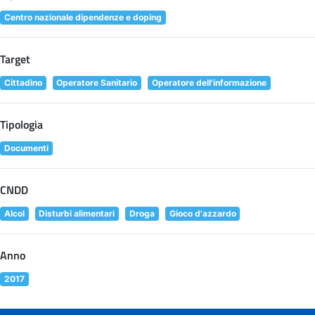
Centro nazionale dipendenze e doping
Target
Cittadino
Operatore Sanitario
Operatore dell'informazione
Tipologia
Documenti
CNDD
Alcol
Disturbi alimentari
Droga
Gioco d'azzardo
Anno
2017