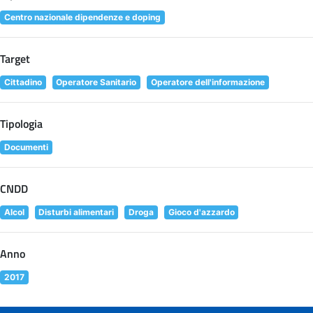
Centro nazionale dipendenze e doping
Target
Cittadino
Operatore Sanitario
Operatore dell'informazione
Tipologia
Documenti
CNDD
Alcol
Disturbi alimentari
Droga
Gioco d'azzardo
Anno
2017