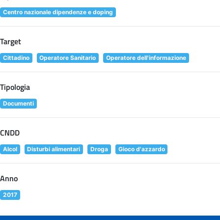
Centro nazionale dipendenze e doping
Target
Cittadino
Operatore Sanitario
Operatore dell'informazione
Tipologia
Documenti
CNDD
Alcol
Disturbi alimentari
Droga
Gioco d'azzardo
Anno
2017