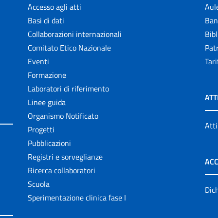
Accesso agli atti
Aul
Basi di dati
Ban
Collaborazioni internazionali
Bibl
Comitato Etico Nazionale
Patr
Eventi
Tari
Formazione
Laboratori di riferimento
ATT
Linee guida
Organismo Notificato
Atti
Progetti
Pubblicazioni
Registri e sorveglianze
ACC
Ricerca collaboratori
Scuola
Dich
Sperimentazione clinica fase I