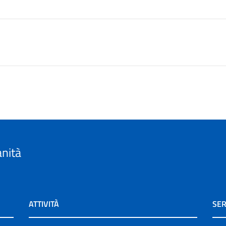
anità
ATTIVITÀ
SER