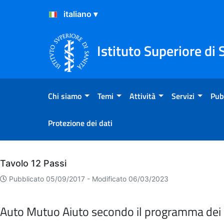
Salta al Contenuto
Salta al Footer
Istituto Superiore di 
Chi siamo
Temi
Attività
Servizi
Pub
Protezione dei dati
Archivio
Tavolo 12 Passi
Pubblicato 05/09/2017 -
Modificato 06/03/2023
Auto Mutuo Aiuto secondo il programma dei 1