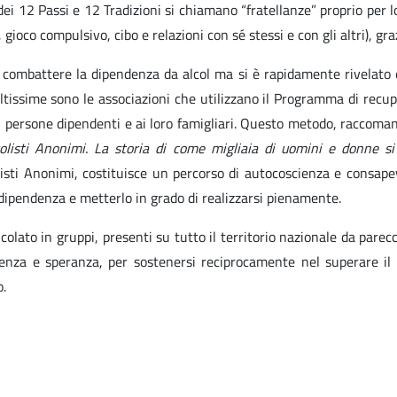
i 12 Passi e 12 Tradizioni si chiamano “fratellanze” proprio per l
 gioco compulsivo, cibo e relazioni con sé stessi e con gli altri), gr
r combattere la dipendenza da alcol ma si è rapidamente rivelato
tissime sono le associazioni che utilizzano il Programma di recup
 persone dipendenti e ai loro famigliari. Questo metodo, raccoma
olisti Anonimi. La storia di come migliaia di uomini e donne si 
listi Anonimi, costituisce un percorso di autocoscienza e consapev
a dipendenza e metterlo in grado di realizzarsi pienamente.
olato in gruppi, presenti su tutto il territorio nazionale da parec
nza e speranza, per sostenersi reciprocamente nel superare il pr
o.