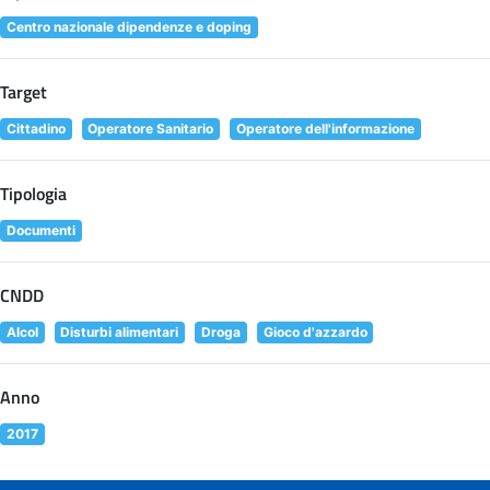
Centro nazionale dipendenze e doping
Target
Cittadino
Operatore Sanitario
Operatore dell'informazione
Tipologia
Documenti
CNDD
Alcol
Disturbi alimentari
Droga
Gioco d'azzardo
Anno
2017