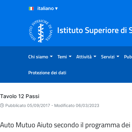
Salta al Contenuto
Salta al Footer
Istituto Superiore di 
Chi siamo
Temi
Attività
Servizi
Pub
Protezione dei dati
Archivio
Tavolo 12 Passi
Pubblicato 05/09/2017 -
Modificato 06/03/2023
Auto Mutuo Aiuto secondo il programma dei 1