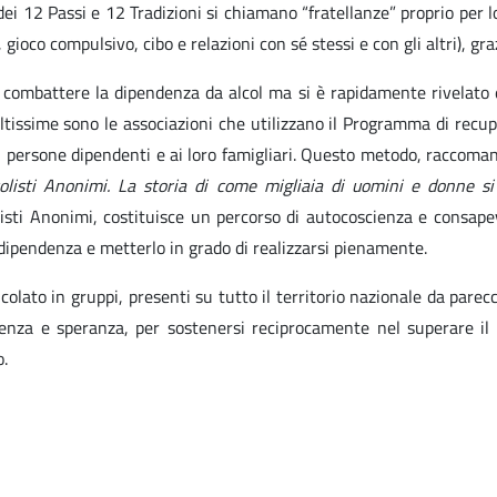
i 12 Passi e 12 Tradizioni si chiamano “fratellanze” proprio per l
 gioco compulsivo, cibo e relazioni con sé stessi e con gli altri), gr
r combattere la dipendenza da alcol ma si è rapidamente rivelato
tissime sono le associazioni che utilizzano il Programma di recup
 persone dipendenti e ai loro famigliari. Questo metodo, raccoma
olisti Anonimi. La storia di come migliaia di uomini e donne si 
listi Anonimi, costituisce un percorso di autocoscienza e consapev
a dipendenza e metterlo in grado di realizzarsi pienamente.
olato in gruppi, presenti su tutto il territorio nazionale da parec
nza e speranza, per sostenersi reciprocamente nel superare il pr
o.