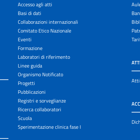
Accesso agli atti
Aul
Basi di dati
Ban
Collaborazioni internazionali
Bibl
Comitato Etico Nazionale
Patr
Eventi
Tari
Formazione
Laboratori di riferimento
ATT
Linee guida
Organismo Notificato
Atti
Progetti
Pubblicazioni
Registri e sorveglianze
ACC
Ricerca collaboratori
Scuola
Dich
Sperimentazione clinica fase I