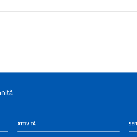
anità
ATTIVITÀ
SER