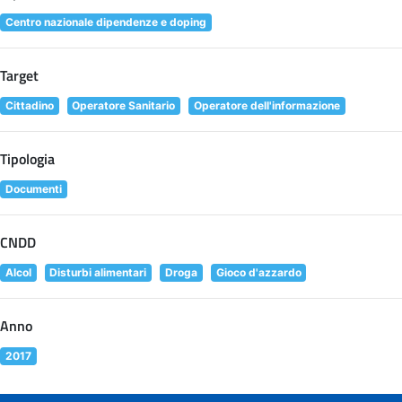
Centro nazionale dipendenze e doping
Target
Cittadino
Operatore Sanitario
Operatore dell'informazione
Tipologia
Documenti
CNDD
Alcol
Disturbi alimentari
Droga
Gioco d'azzardo
Anno
2017