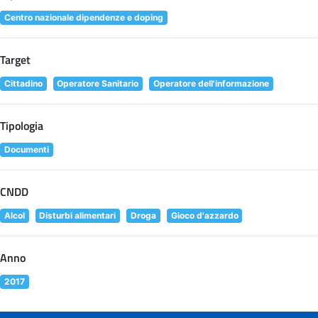
Centro nazionale dipendenze e doping
Target
Cittadino
Operatore Sanitario
Operatore dell'informazione
Tipologia
Documenti
CNDD
Alcol
Disturbi alimentari
Droga
Gioco d'azzardo
Anno
2017