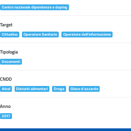
Centro nazionale dipendenze e doping
Target
Cittadino
Operatore Sanitario
Operatore dell'informazione
Tipologia
Documenti
CNDD
Alcol
Disturbi alimentari
Droga
Gioco d'azzardo
Anno
2017