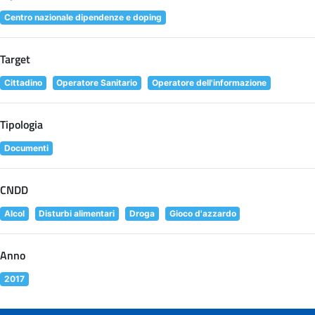
Centro nazionale dipendenze e doping
Target
Cittadino
Operatore Sanitario
Operatore dell'informazione
Tipologia
Documenti
CNDD
Alcol
Disturbi alimentari
Droga
Gioco d'azzardo
Anno
2017