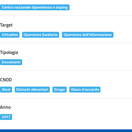
Centro nazionale dipendenze e doping
Target
Cittadino
Operatore Sanitario
Operatore dell'informazione
Tipologia
Documenti
CNDD
Alcol
Disturbi alimentari
Droga
Gioco d'azzardo
Anno
2017