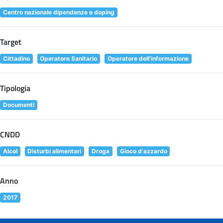
Centro nazionale dipendenze e doping
Target
Cittadino
Operatore Sanitario
Operatore dell'informazione
Tipologia
Documenti
CNDD
Alcol
Disturbi alimentari
Droga
Gioco d'azzardo
Anno
2017