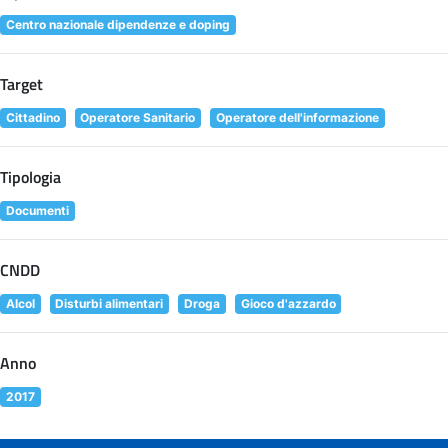
Centro nazionale dipendenze e doping
Target
Cittadino
Operatore Sanitario
Operatore dell'informazione
Tipologia
Documenti
CNDD
Alcol
Disturbi alimentari
Droga
Gioco d'azzardo
Anno
2017