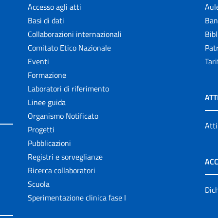
Accesso agli atti
Aul
Basi di dati
Ban
Collaborazioni internazionali
Bibl
Comitato Etico Nazionale
Patr
Eventi
Tari
Formazione
Laboratori di riferimento
ATT
Linee guida
Organismo Notificato
Atti
Progetti
Pubblicazioni
Registri e sorveglianze
ACC
Ricerca collaboratori
Scuola
Dich
Sperimentazione clinica fase I