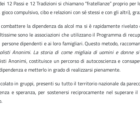
i 12 Passi e 12 Tradizioni si chiamano “fratellanze” proprio per l
 gioco compulsivo, cibo e relazioni con sé stessi e con gli altri), gr
r combattere la dipendenza da alcol ma si è rapidamente rivelato
tissime sono le associazioni che utilizzano il Programma di recup
 persone dipendenti e ai loro famigliari. Questo metodo, raccoma
olisti Anonimi. La storia di come migliaia di uomini e donne si 
listi Anonimi, costituisce un percorso di autocoscienza e consapev
a dipendenza e metterlo in grado di realizzarsi pienamente.
olato in gruppi, presenti su tutto il territorio nazionale da parec
nza e speranza, per sostenersi reciprocamente nel superare il pr
o.