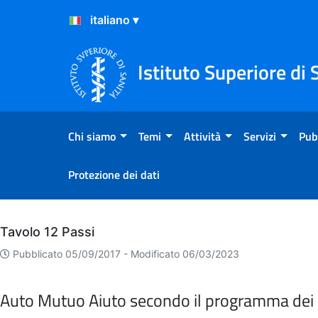
Salta al Contenuto
Salta al Footer
Istituto Superiore di 
Chi siamo
Temi
Attività
Servizi
Pub
Protezione dei dati
Archivio
Tavolo 12 Passi
Pubblicato 05/09/2017 -
Modificato 06/03/2023
Auto Mutuo Aiuto secondo il programma dei 1