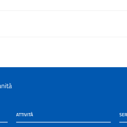
anità
ATTIVITÀ
SER