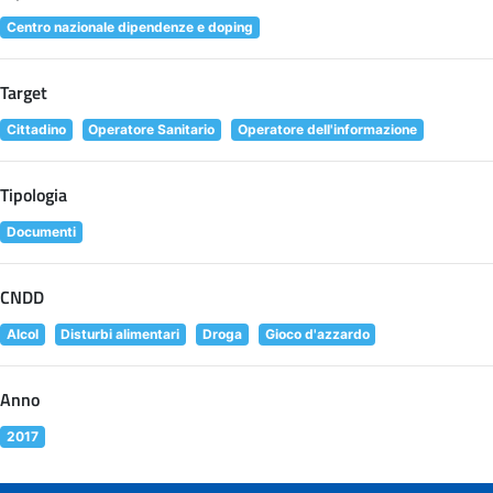
Centro nazionale dipendenze e doping
Target
Cittadino
Operatore Sanitario
Operatore dell'informazione
Tipologia
Documenti
CNDD
Alcol
Disturbi alimentari
Droga
Gioco d'azzardo
Anno
2017