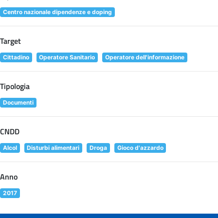
Centro nazionale dipendenze e doping
Target
Cittadino
Operatore Sanitario
Operatore dell'informazione
Tipologia
Documenti
CNDD
Alcol
Disturbi alimentari
Droga
Gioco d'azzardo
Anno
2017