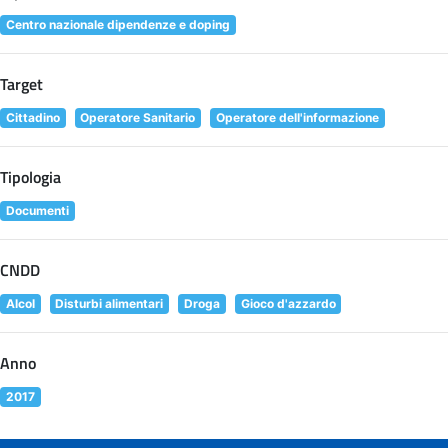
Centro nazionale dipendenze e doping
Target
Cittadino
Operatore Sanitario
Operatore dell'informazione
Tipologia
Documenti
CNDD
Alcol
Disturbi alimentari
Droga
Gioco d'azzardo
Anno
2017