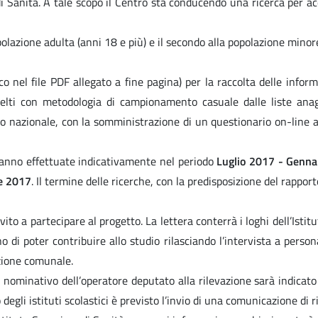
 di Sanità. A tale scopo il Centro sta conducendo una ricerca per a
opolazione adulta (anni 18 e più) e il secondo alla popolazione mino
 nel file PDF allegato a fine pagina) per la raccolta delle inform
celti con metodologia di campionamento casuale dalle liste anag
llo nazionale, con la somministrazione di un questionario on-line
aranno effettuate indicativamente nel periodo
Luglio 2017 - Genna
e 2017
. Il termine delle ricerche, con la predisposizione del rappor
nvito a partecipare al progetto. La lettera conterrà i loghi dell’Isti
o di poter contribuire allo studio rilasciando l’intervista a perso
zione comunale.
, il nominativo dell’operatore deputato alla rilevazione sarà indi
li istituti scolastici è previsto l’invio di una comunicazione di ric