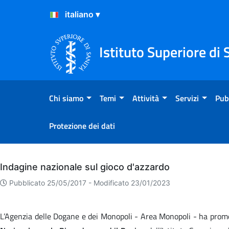
Salta al Contenuto
Salta al Footer
Istituto Superiore di 
Chi siamo
Temi
Attività
Servizi
Pub
Protezione dei dati
Archivio
Indagine nazionale sul gioco d'azzardo
Pubblicato 25/05/2017 -
Modificato 23/01/2023
L’Agenzia delle Dogane e dei Monopoli - Area Monopoli - ha pr