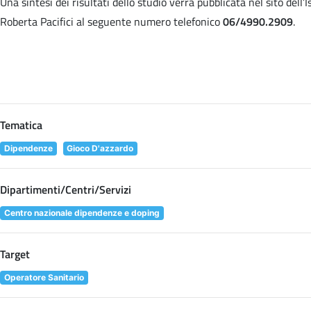
Una sintesi dei risultati dello studio verrà pubblicata nel sito dell
Roberta Pacifici al seguente numero telefonico
06/4990.2909
.
Tematica
Dipendenze
Gioco D'azzardo
Dipartimenti/Centri/Servizi
Centro nazionale dipendenze e doping
Target
Operatore Sanitario