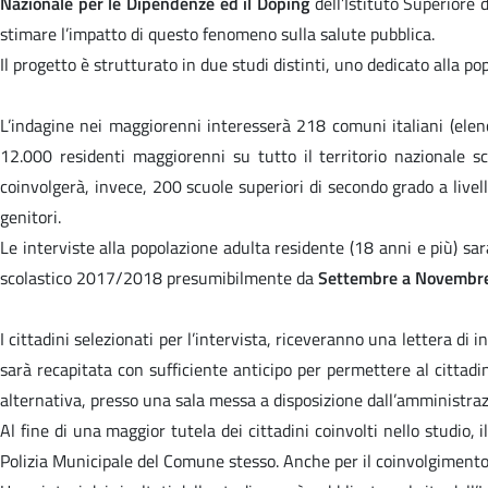
Nazionale per le Dipendenze ed il Doping
dell’Istituto Superiore
stimare l’impatto di questo fenomeno sulla salute pubblica.
Il progetto è strutturato in due studi distinti, uno dedicato alla p
L’indagine nei maggiorenni interesserà 218 comuni italiani (elenco
12.000 residenti maggiorenni su tutto il territorio nazionale s
coinvolgerà, invece, 200 scuole superiori di secondo grado a live
genitori.
Le interviste alla popolazione adulta residente (18 anni e più) s
scolastico 2017/2018 presumibilmente da
Settembre a Novembr
I cittadini selezionati per l’intervista, riceveranno una lettera di i
sarà recapitata con sufficiente anticipo per permettere al cittadin
alternativa, presso una sala messa a disposizione dall’amministra
Al fine di una maggior tutela dei cittadini coinvolti nello studio
Polizia Municipale del Comune stesso. Anche per il coinvolgimento deg