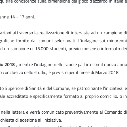
cquisire conoscenze sulla dimensione del gioco d’azzardo in Italia 
renne 14 - 17 anni.
azioni attraverso la realizzazione di interviste ad un campione di
rafiche fornite dai comuni selezionati. L’indagine sui minorenni
 ad un campione di 15.000 studenti, previo consenso informato dei
io 2018
, mentre l’indagine nelle scuole partirà con il nuovo ann
to conclusivo dello studio, è previsto per il mese di Marzo 2018.
tuto Superiore di Sanità e del Comune, se patrocinante l’iniziativa, e
nale accreditato e specificamente formato al proprio domicilio, o in
cato nella lettera e verrà comunicato preventivamente al Comando di
hiesta di adesione all’iniziativa.