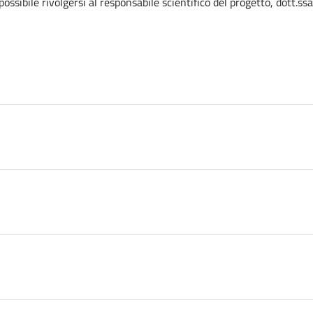
ossibile rivolgersi al responsabile scientifico del progetto, dott.ssa