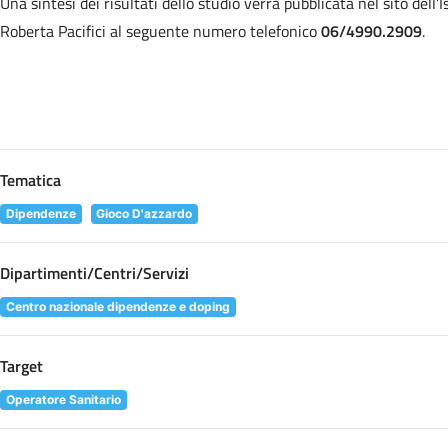
Una sintesi dei risultati dello studio verrà pubblicata nel sito dell
Roberta Pacifici al seguente numero telefonico
06/4990.2909
.
Tematica
Dipendenze
Gioco D'azzardo
Dipartimenti/Centri/Servizi
Centro nazionale dipendenze e doping
Target
Operatore Sanitario