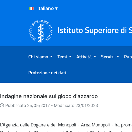
Salta al Contenuto
Salta al Footer
Istituto Superiore di 
Chi siamo
Temi
Attività
Servizi
Pub
Protezione dei dati
Archivio
Indagine nazionale sul gioco d'azzardo
Pubblicato 25/05/2017 -
Modificato 23/01/2023
L’Agenzia delle Dogane e dei Monopoli - Area Monopoli - ha pr