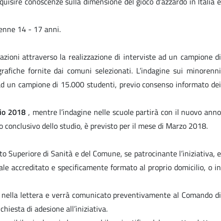
cquisire conoscenze sulla dimensione del gioco d’azzardo in Italia 
renne 14 - 17 anni.
azioni attraverso la realizzazione di interviste ad un campione di
rafiche fornite dai comuni selezionati. L’indagine sui minorenni
 ad un campione di 15.000 studenti, previo consenso informato dei
io 2018
, mentre l’indagine nelle scuole partirà con il nuovo ann
to conclusivo dello studio, è previsto per il mese di Marzo 2018.
tuto Superiore di Sanità e del Comune, se patrocinante l’iniziativa, e
nale accreditato e specificamente formato al proprio domicilio, o in
cato nella lettera e verrà comunicato preventivamente al Comando di
hiesta di adesione all’iniziativa.