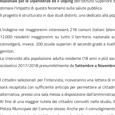
Nazionale per le Dipendenze ed il Doping
dell’Istituto Superiore
stimare l’impatto di questo fenomeno sulla salute pubblica.
Il progetto è strutturato in due studi distinti, uno dedicato alla p
L’indagine nei maggiorenni interesserà 218 comuni italiani (elenco
12.000 residenti maggiorenni su tutto il territorio nazionale s
coinvolgerà, invece, 200 scuole superiori di secondo grado a live
genitori.
Le interviste alla popolazione adulta residente (18 anni e più) s
scolastico 2017/2018 presumibilmente da
Settembre a Novembr
I cittadini selezionati per l’intervista, riceveranno una lettera di i
sarà recapitata con sufficiente anticipo per permettere al cittadin
alternativa, presso una sala messa a disposizione dall’amministra
Al fine di una maggior tutela dei cittadini coinvolti nello studio
Polizia Municipale del Comune stesso. Anche per il coinvolgimento deg