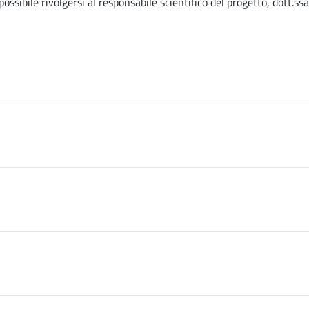
ossibile rivolgersi al responsabile scientifico del progetto, dott.ssa