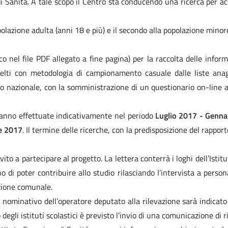
 di Sanità. A tale scopo il Centro sta conducendo una ricerca per a
opolazione adulta (anni 18 e più) e il secondo alla popolazione mino
 nel file PDF allegato a fine pagina) per la raccolta delle inform
celti con metodologia di campionamento casuale dalle liste anag
llo nazionale, con la somministrazione di un questionario on-line
aranno effettuate indicativamente nel periodo
Luglio 2017 - Genna
e 2017
. Il termine delle ricerche, con la predisposizione del rappor
nvito a partecipare al progetto. La lettera conterrà i loghi dell’Isti
o di poter contribuire allo studio rilasciando l’intervista a perso
zione comunale.
, il nominativo dell’operatore deputato alla rilevazione sarà indi
li istituti scolastici è previsto l’invio di una comunicazione di ric