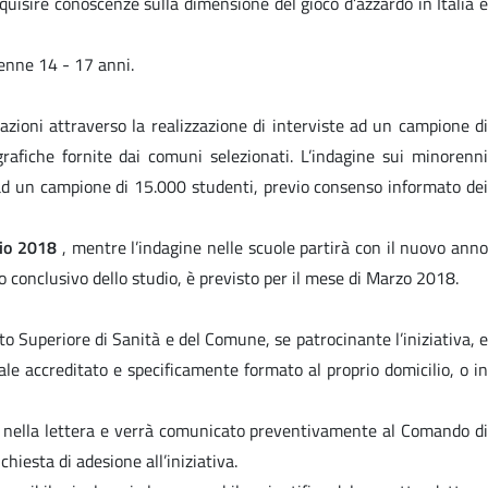
cquisire conoscenze sulla dimensione del gioco d’azzardo in Italia 
renne 14 - 17 anni.
azioni attraverso la realizzazione di interviste ad un campione di
rafiche fornite dai comuni selezionati. L’indagine sui minorenni
 ad un campione di 15.000 studenti, previo consenso informato dei
io 2018
, mentre l’indagine nelle scuole partirà con il nuovo ann
to conclusivo dello studio, è previsto per il mese di Marzo 2018.
tuto Superiore di Sanità e del Comune, se patrocinante l’iniziativa, e
nale accreditato e specificamente formato al proprio domicilio, o in
cato nella lettera e verrà comunicato preventivamente al Comando di
hiesta di adesione all’iniziativa.