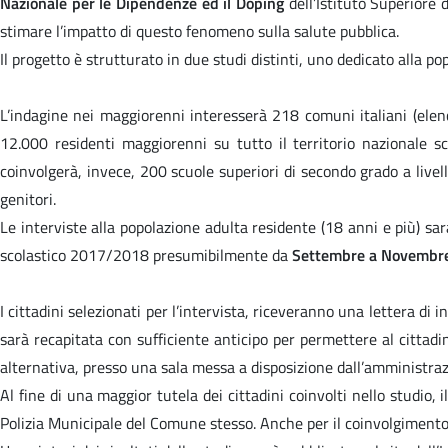
Nazionale per le Dipendenze ed il Doping
dell’Istituto Superiore
stimare l’impatto di questo fenomeno sulla salute pubblica.
Il progetto è strutturato in due studi distinti, uno dedicato alla p
L’indagine nei maggiorenni interesserà 218 comuni italiani (elenco
12.000 residenti maggiorenni su tutto il territorio nazionale s
coinvolgerà, invece, 200 scuole superiori di secondo grado a live
genitori.
Le interviste alla popolazione adulta residente (18 anni e più) s
scolastico 2017/2018 presumibilmente da
Settembre a Novembr
I cittadini selezionati per l’intervista, riceveranno una lettera di i
sarà recapitata con sufficiente anticipo per permettere al cittadin
alternativa, presso una sala messa a disposizione dall’amministra
Al fine di una maggior tutela dei cittadini coinvolti nello studio
Polizia Municipale del Comune stesso. Anche per il coinvolgimento deg