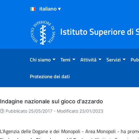
Salta al Contenuto
Salta al Footer
Istituto Superiore di 
Chi siamo
Temi
Attività
Servizi
Pub
Protezione dei dati
Archivio
Indagine nazionale sul gioco d'azzardo
Pubblicato 25/05/2017 -
Modificato 23/01/2023
L’Agenzia delle Dogane e dei Monopoli - Area Monopoli - ha pr