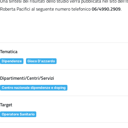
Una sintesi dei risultati dello studio verrà pubblicata nel sito dell
Roberta Pacifici al seguente numero telefonico
06/4990.2909
.
Tematica
Dipendenze
Gioco D'azzardo
Dipartimenti/Centri/Servizi
Centro nazionale dipendenze e doping
Target
Operatore Sanitario