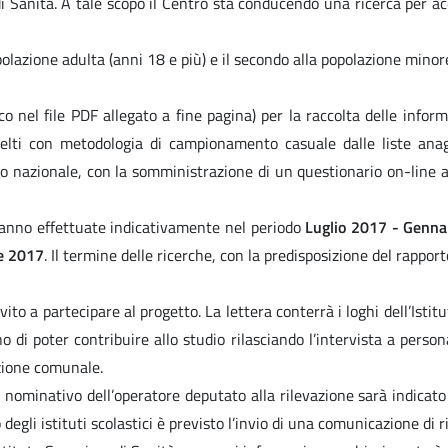
 di Sanità. A tale scopo il Centro sta conducendo una ricerca per a
opolazione adulta (anni 18 e più) e il secondo alla popolazione mino
 nel file PDF allegato a fine pagina) per la raccolta delle inform
celti con metodologia di campionamento casuale dalle liste anag
llo nazionale, con la somministrazione di un questionario on-line
aranno effettuate indicativamente nel periodo
Luglio 2017 - Genna
e 2017
. Il termine delle ricerche, con la predisposizione del rappor
nvito a partecipare al progetto. La lettera conterrà i loghi dell’Isti
o di poter contribuire allo studio rilasciando l’intervista a perso
zione comunale.
, il nominativo dell’operatore deputato alla rilevazione sarà indi
li istituti scolastici è previsto l’invio di una comunicazione di ric