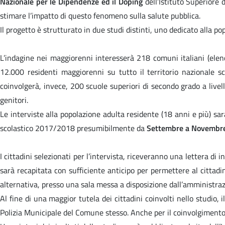
Nazionale per le Dipendenze ed il Doping
dell’Istituto Superiore
stimare l’impatto di questo fenomeno sulla salute pubblica.
Il progetto è strutturato in due studi distinti, uno dedicato alla p
L’indagine nei maggiorenni interesserà 218 comuni italiani (elenco
12.000 residenti maggiorenni su tutto il territorio nazionale s
coinvolgerà, invece, 200 scuole superiori di secondo grado a live
genitori.
Le interviste alla popolazione adulta residente (18 anni e più) s
scolastico 2017/2018 presumibilmente da
Settembre a Novembr
I cittadini selezionati per l’intervista, riceveranno una lettera di i
sarà recapitata con sufficiente anticipo per permettere al cittadin
alternativa, presso una sala messa a disposizione dall’amministra
Al fine di una maggior tutela dei cittadini coinvolti nello studio
Polizia Municipale del Comune stesso. Anche per il coinvolgimento deg