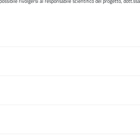
ossibile rivolgersi al responsabile scientifico del progetto, dott.ssa