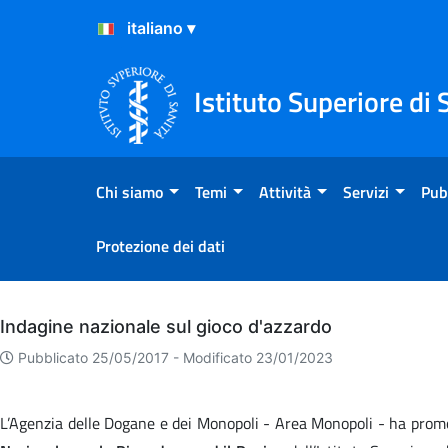
Salta al Contenuto
Salta al Footer
Istituto Superiore di 
Chi siamo
Temi
Attività
Servizi
Pub
Protezione dei dati
Archivio
Indagine nazionale sul gioco d'azzardo
Pubblicato 25/05/2017 -
Modificato 23/01/2023
L’Agenzia delle Dogane e dei Monopoli - Area Monopoli - ha pr