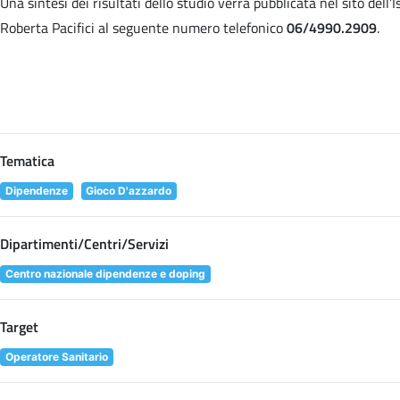
Una sintesi dei risultati dello studio verrà pubblicata nel sito dell
Roberta Pacifici al seguente numero telefonico
06/4990.2909
.
Tematica
Dipendenze
Gioco D'azzardo
Dipartimenti/Centri/Servizi
Centro nazionale dipendenze e doping
Target
Operatore Sanitario