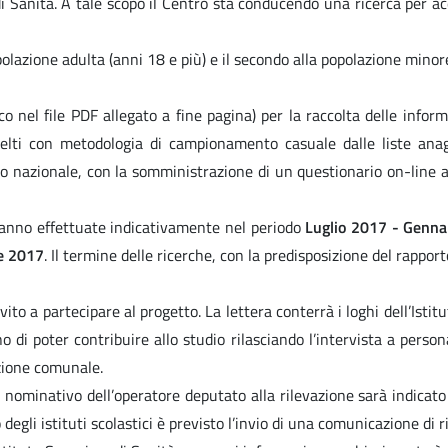
 di Sanità. A tale scopo il Centro sta conducendo una ricerca per a
opolazione adulta (anni 18 e più) e il secondo alla popolazione mino
 nel file PDF allegato a fine pagina) per la raccolta delle inform
celti con metodologia di campionamento casuale dalle liste anag
llo nazionale, con la somministrazione di un questionario on-line
aranno effettuate indicativamente nel periodo
Luglio 2017 - Genna
e 2017
. Il termine delle ricerche, con la predisposizione del rappor
nvito a partecipare al progetto. La lettera conterrà i loghi dell’Isti
o di poter contribuire allo studio rilasciando l’intervista a perso
zione comunale.
, il nominativo dell’operatore deputato alla rilevazione sarà indi
li istituti scolastici è previsto l’invio di una comunicazione di ric