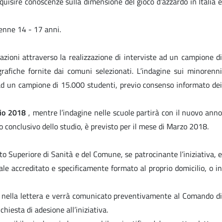
cquisire conoscenze sulla dimensione del gioco d’azzardo in Italia 
renne 14 - 17 anni.
azioni attraverso la realizzazione di interviste ad un campione di
rafiche fornite dai comuni selezionati. L’indagine sui minorenni
 ad un campione di 15.000 studenti, previo consenso informato dei
io 2018
, mentre l’indagine nelle scuole partirà con il nuovo ann
to conclusivo dello studio, è previsto per il mese di Marzo 2018.
tuto Superiore di Sanità e del Comune, se patrocinante l’iniziativa, e
nale accreditato e specificamente formato al proprio domicilio, o in
cato nella lettera e verrà comunicato preventivamente al Comando di
hiesta di adesione all’iniziativa.