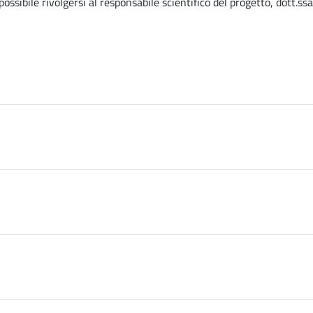
ossibile rivolgersi al responsabile scientifico del progetto, dott.ssa