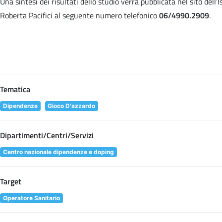
Una sintesi dei risultati dello studio verrà pubblicata nel sito dell
Roberta Pacifici al seguente numero telefonico
06/4990.2909
.
Tematica
Dipendenze
Gioco D'azzardo
Dipartimenti/Centri/Servizi
Centro nazionale dipendenze e doping
Target
Operatore Sanitario