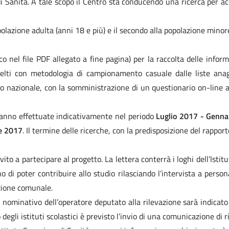
 di Sanità. A tale scopo il Centro sta conducendo una ricerca per a
opolazione adulta (anni 18 e più) e il secondo alla popolazione mino
 nel file PDF allegato a fine pagina) per la raccolta delle inform
celti con metodologia di campionamento casuale dalle liste anag
llo nazionale, con la somministrazione di un questionario on-line
aranno effettuate indicativamente nel periodo
Luglio 2017 - Genna
e 2017
. Il termine delle ricerche, con la predisposizione del rappor
nvito a partecipare al progetto. La lettera conterrà i loghi dell’Isti
o di poter contribuire allo studio rilasciando l’intervista a perso
zione comunale.
, il nominativo dell’operatore deputato alla rilevazione sarà indi
li istituti scolastici è previsto l’invio di una comunicazione di ric