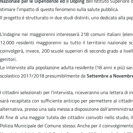
Nazionale per le Dipendenze ed il Doping
dell’Istituto Superiore
stimare l’impatto di questo fenomeno sulla salute pubblica.
Il progetto è strutturato in due studi distinti, uno dedicato alla p
L’indagine nei maggiorenni interesserà 218 comuni italiani (elenco
12.000 residenti maggiorenni su tutto il territorio nazionale s
coinvolgerà, invece, 200 scuole superiori di secondo grado a live
genitori.
Le interviste alla popolazione adulta residente (18 anni e più) s
scolastico 2017/2018 presumibilmente da
Settembre a Novembr
I cittadini selezionati per l’intervista, riceveranno una lettera di i
sarà recapitata con sufficiente anticipo per permettere al cittadin
alternativa, presso una sala messa a disposizione dall’amministra
Al fine di una maggior tutela dei cittadini coinvolti nello studio
Polizia Municipale del Comune stesso. Anche per il coinvolgimento deg