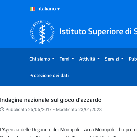
Salta al Contenuto
Salta al Footer
Istituto Superiore di 
Chi siamo
Temi
Attività
Servizi
Pub
Protezione dei dati
Archivio
Indagine nazionale sul gioco d'azzardo
Pubblicato 25/05/2017 -
Modificato 23/01/2023
L’Agenzia delle Dogane e dei Monopoli - Area Monopoli - ha pr