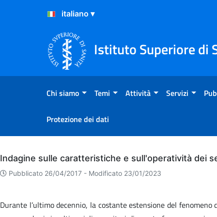
Salta al Contenuto
Salta al Footer
Istituto Superiore di 
Chi siamo
Temi
Attività
Servizi
Pub
Protezione dei dati
Archivio
Indagine sulle caratteristiche e sull'operatività dei 
Pubblicato 26/04/2017 -
Modificato 23/01/2023
Durante l’ultimo decennio, la costante estensione del fenomeno del