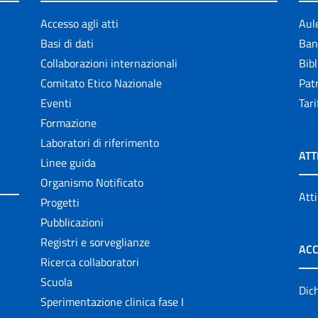
Accesso agli atti
Aul
Basi di dati
Ban
Collaborazioni internazionali
Bibl
Comitato Etico Nazionale
Patr
Eventi
Tari
Formazione
Laboratori di riferimento
ATT
Linee guida
Organismo Notificato
Atti
Progetti
Pubblicazioni
Registri e sorveglianze
ACC
Ricerca collaboratori
Scuola
Dich
Sperimentazione clinica fase I