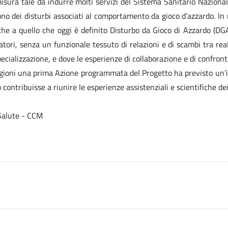
misura tale da indurre molti servizi del Sistema Sanitario Nazional
frono dei disturbi associati al comportamento da gioco d’azzardo. In
he a quello che oggi è definito Disturbo da Gioco di Azzardo (DGA
atori, senza un funzionale tessuto di relazioni e di scambi tra rea
ecializzazione, e dove le esperienze di collaborazione e di confronto 
 ragioni una prima Azione programmata del Progetto ha previsto un’i
contribuisse a riunire le esperienze assistenziali e scientifiche de
 Salute - CCM