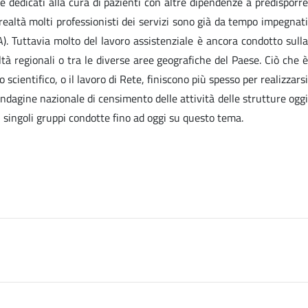
e dedicati alla cura di pazienti con altre dipendenze a predisporre
 realtà molti professionisti dei servizi sono già da tempo impegnati
). Tuttavia molto del lavoro assistenziale è ancora condotto sulla
ltà regionali o tra le diverse aree geografiche del Paese. Ciò che è
scientifico, o il lavoro di Rete, finiscono più spesso per realizzarsi
ndagine nazionale di censimento delle attività delle strutture oggi
i singoli gruppi condotte fino ad oggi su questo tema.