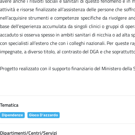
avere anche i risvolti sociali e sanitari di questo fenomeno e in 
attività e risorse finalizzate all’assistenza delle persone che sof
nell’acquisire strumenti e competenze specifiche da rivolgere anc
base dell’esperienza accumulata da singoli clinici o gruppi di oper
accaduto si osserva spesso in ambiti sanitari di nicchia o ad alta sp
con specialisti all’estero che con i colleghi nazionali. Per queste
impegnate, a diverso titolo, al contrasto del DGA e che soprattutto 
Progetto realizzato con il supporto finanziario del Ministero della
Tematica
Dipendenze
Gioco D'azzardo
Dipartimenti/Centri/Servizi