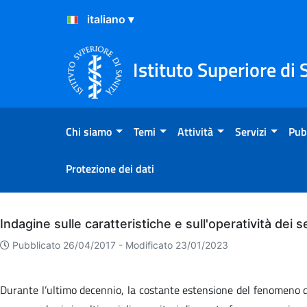
Salta al Contenuto
Salta al Footer
Istituto Superiore di 
Chi siamo
Temi
Attività
Servizi
Pub
Protezione dei dati
Archivio
Indagine sulle caratteristiche e sull'operatività dei 
Pubblicato 26/04/2017 -
Modificato 23/01/2023
Durante l’ultimo decennio, la costante estensione del fenomeno del