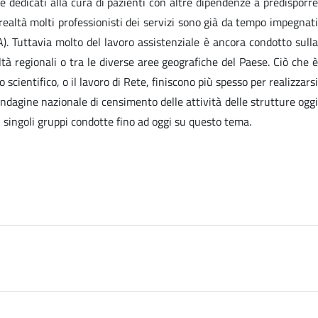
e dedicati alla cura di pazienti con altre dipendenze a predisporre
 realtà molti professionisti dei servizi sono già da tempo impegnati
). Tuttavia molto del lavoro assistenziale è ancora condotto sulla
ltà regionali o tra le diverse aree geografiche del Paese. Ciò che è
scientifico, o il lavoro di Rete, finiscono più spesso per realizzarsi
ndagine nazionale di censimento delle attività delle strutture oggi
i singoli gruppi condotte fino ad oggi su questo tema.