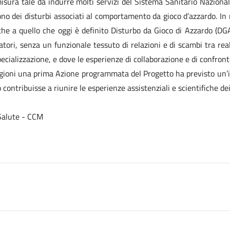
misura tale da indurre molti servizi del Sistema Sanitario Nazional
frono dei disturbi associati al comportamento da gioco d’azzardo. In
he a quello che oggi è definito Disturbo da Gioco di Azzardo (DGA
atori, senza un funzionale tessuto di relazioni e di scambi tra rea
ecializzazione, e dove le esperienze di collaborazione e di confronto 
 ragioni una prima Azione programmata del Progetto ha previsto un’i
contribuisse a riunire le esperienze assistenziali e scientifiche de
 Salute - CCM