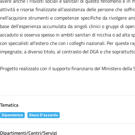
avere anche i risvolti sociali e sanitari di questo fenomeno e in 
attività e risorse finalizzate all’assistenza delle persone che sof
nell’acquisire strumenti e competenze specifiche da rivolgere anc
base dell’esperienza accumulata da singoli clinici o gruppi di oper
accaduto si osserva spesso in ambiti sanitari di nicchia o ad alta sp
con specialisti all’estero che con i colleghi nazionali. Per queste
impegnate, a diverso titolo, al contrasto del DGA e che soprattutto 
Progetto realizzato con il supporto finanziario del Ministero della
Tematica
Dipendenze
Gioco D'azzardo
Dipartimenti/Centri/Servizi