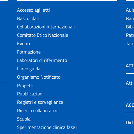
Accesso agli atti
Aul
Basi di dati
Ban
Collaborazioni internazionali
Bibl
Comitato Etico Nazionale
Patr
Eventi
Tari
Formazione
Laboratori di riferimento
ATT
Linee guida
Organismo Notificato
Atti
Progetti
Pubblicazioni
Registri e sorveglianze
ACC
Ricerca collaboratori
Scuola
Dich
Sperimentazione clinica fase I