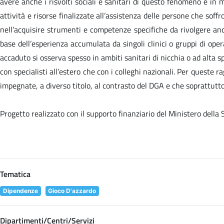
avere anche i risvolti sociali e sanitari di questo fenomeno e in 
attività e risorse finalizzate all’assistenza delle persone che sof
nell’acquisire strumenti e competenze specifiche da rivolgere anc
base dell’esperienza accumulata da singoli clinici o gruppi di oper
accaduto si osserva spesso in ambiti sanitari di nicchia o ad alta sp
con specialisti all’estero che con i colleghi nazionali. Per queste
impegnate, a diverso titolo, al contrasto del DGA e che soprattutto 
Progetto realizzato con il supporto finanziario del Ministero della
Tematica
Dipendenze
Gioco D'azzardo
Dipartimenti/Centri/Servizi