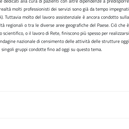
e dedicati alla cura di pazienti con altre dipendenze a predisporre
 realtà molti professionisti dei servizi sono già da tempo impegnati
). Tuttavia molto del lavoro assistenziale è ancora condotto sulla
ltà regionali o tra le diverse aree geografiche del Paese. Ciò che è
scientifico, o il lavoro di Rete, finiscono più spesso per realizzarsi
ndagine nazionale di censimento delle attività delle strutture oggi
i singoli gruppi condotte fino ad oggi su questo tema.