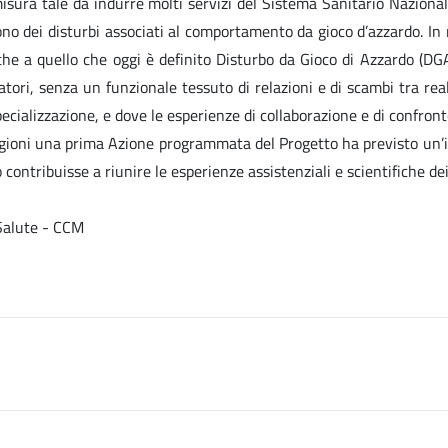
misura tale da indurre molti servizi del Sistema Sanitario Nazional
frono dei disturbi associati al comportamento da gioco d’azzardo. In
he a quello che oggi è definito Disturbo da Gioco di Azzardo (DGA
atori, senza un funzionale tessuto di relazioni e di scambi tra rea
ecializzazione, e dove le esperienze di collaborazione e di confronto 
 ragioni una prima Azione programmata del Progetto ha previsto un’i
contribuisse a riunire le esperienze assistenziali e scientifiche de
 Salute - CCM