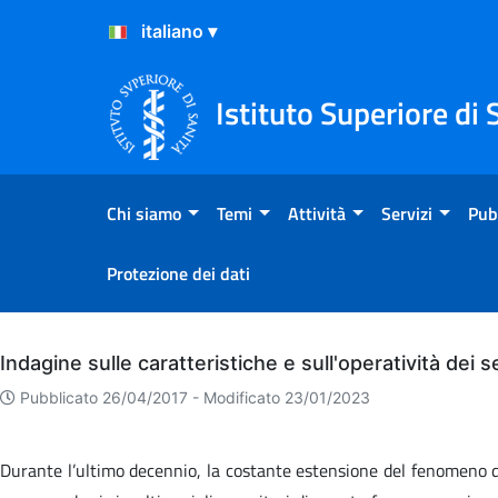
Salta al Contenuto
Salta al Footer
Istituto Superiore di 
Chi siamo
Temi
Attività
Servizi
Pub
Protezione dei dati
Archivio
Indagine sulle caratteristiche e sull'operatività dei 
Pubblicato 26/04/2017 -
Modificato 23/01/2023
Durante l’ultimo decennio, la costante estensione del fenomeno del