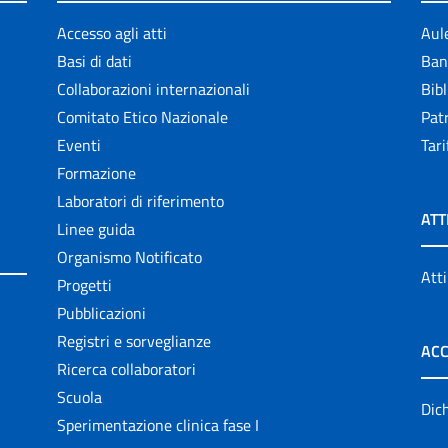
Accesso agli atti
Aul
Basi di dati
Ban
Collaborazioni internazionali
Bibl
Comitato Etico Nazionale
Patr
Eventi
Tari
Formazione
Laboratori di riferimento
ATT
Linee guida
Organismo Notificato
Atti
Progetti
Pubblicazioni
Registri e sorveglianze
ACC
Ricerca collaboratori
Scuola
Dich
Sperimentazione clinica fase I