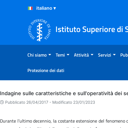
Salta al Contenuto
Salta al Footer
Istituto Superiore di 
Chi siamo
Temi
Attività
Servizi
Pub
Protezione dei dati
Archivio
Indagine sulle caratteristiche e sull'operatività dei 
Pubblicato 26/04/2017 -
Modificato 23/01/2023
Durante l’ultimo decennio, la costante estensione del fenomeno del