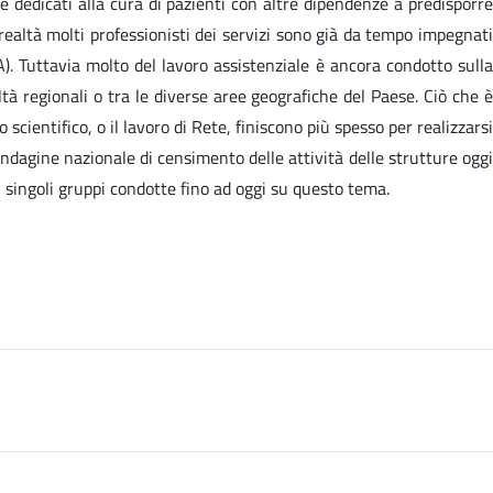
e dedicati alla cura di pazienti con altre dipendenze a predisporre
 realtà molti professionisti dei servizi sono già da tempo impegnati
). Tuttavia molto del lavoro assistenziale è ancora condotto sulla
ltà regionali o tra le diverse aree geografiche del Paese. Ciò che è
scientifico, o il lavoro di Rete, finiscono più spesso per realizzarsi
ndagine nazionale di censimento delle attività delle strutture oggi
i singoli gruppi condotte fino ad oggi su questo tema.