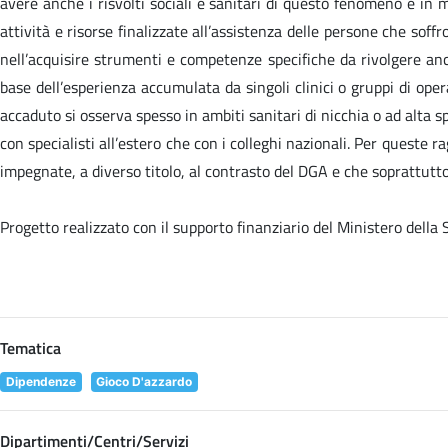
avere anche i risvolti sociali e sanitari di questo fenomeno e in 
attività e risorse finalizzate all’assistenza delle persone che sof
nell’acquisire strumenti e competenze specifiche da rivolgere anc
base dell’esperienza accumulata da singoli clinici o gruppi di oper
accaduto si osserva spesso in ambiti sanitari di nicchia o ad alta sp
con specialisti all’estero che con i colleghi nazionali. Per queste
impegnate, a diverso titolo, al contrasto del DGA e che soprattutto 
Progetto realizzato con il supporto finanziario del Ministero della
Tematica
Dipendenze
Gioco D'azzardo
Dipartimenti/Centri/Servizi