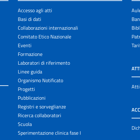
Accesso agli atti
Aul
Basi di dati
Ban
Collaborazioni internazionali
Bibl
Comitato Etico Nazionale
Patr
Eventi
Tari
Formazione
Laboratori di riferimento
ATT
Linee guida
Organismo Notificato
Atti
Progetti
Pubblicazioni
Registri e sorveglianze
ACC
Ricerca collaboratori
Scuola
Dich
Sperimentazione clinica fase I