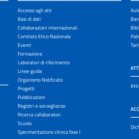
Accesso agli atti
Aul
Basi di dati
Ban
Collaborazioni internazionali
Bibl
Comitato Etico Nazionale
Patr
Eventi
Tari
Formazione
Laboratori di riferimento
ATT
Linee guida
Organismo Notificato
Atti
Progetti
Pubblicazioni
Registri e sorveglianze
ACC
Ricerca collaboratori
Scuola
Dich
Sperimentazione clinica fase I