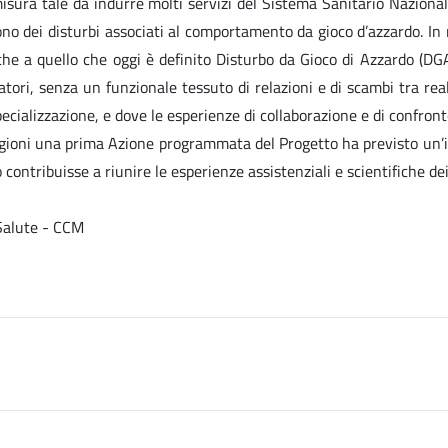
misura tale da indurre molti servizi del Sistema Sanitario Nazional
frono dei disturbi associati al comportamento da gioco d’azzardo. In
he a quello che oggi è definito Disturbo da Gioco di Azzardo (DGA
atori, senza un funzionale tessuto di relazioni e di scambi tra rea
ecializzazione, e dove le esperienze di collaborazione e di confronto 
 ragioni una prima Azione programmata del Progetto ha previsto un’i
contribuisse a riunire le esperienze assistenziali e scientifiche de
 Salute - CCM