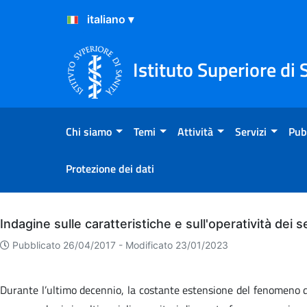
Salta al Contenuto
Salta al Footer
Istituto Superiore di 
Chi siamo
Temi
Attività
Servizi
Pub
Protezione dei dati
Archivio
Indagine sulle caratteristiche e sull'operatività dei 
Pubblicato 26/04/2017 -
Modificato 23/01/2023
Durante l’ultimo decennio, la costante estensione del fenomeno del