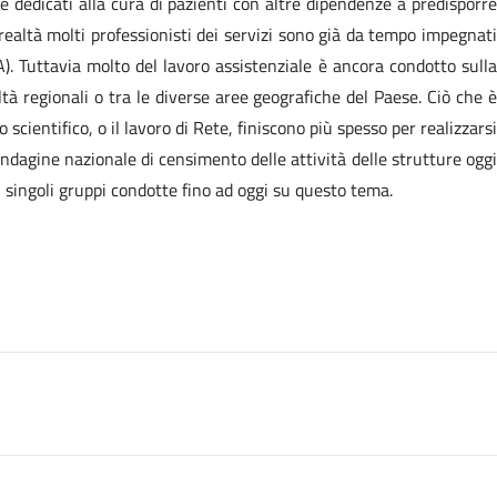
e dedicati alla cura di pazienti con altre dipendenze a predisporre
 realtà molti professionisti dei servizi sono già da tempo impegnati
). Tuttavia molto del lavoro assistenziale è ancora condotto sulla
ltà regionali o tra le diverse aree geografiche del Paese. Ciò che è
scientifico, o il lavoro di Rete, finiscono più spesso per realizzarsi
ndagine nazionale di censimento delle attività delle strutture oggi
i singoli gruppi condotte fino ad oggi su questo tema.