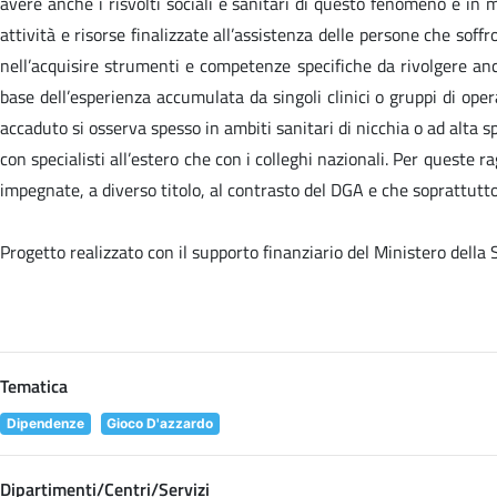
avere anche i risvolti sociali e sanitari di questo fenomeno e in 
attività e risorse finalizzate all’assistenza delle persone che sof
nell’acquisire strumenti e competenze specifiche da rivolgere anc
base dell’esperienza accumulata da singoli clinici o gruppi di oper
accaduto si osserva spesso in ambiti sanitari di nicchia o ad alta sp
con specialisti all’estero che con i colleghi nazionali. Per queste
impegnate, a diverso titolo, al contrasto del DGA e che soprattutto 
Progetto realizzato con il supporto finanziario del Ministero della
Tematica
Dipendenze
Gioco D'azzardo
Dipartimenti/Centri/Servizi