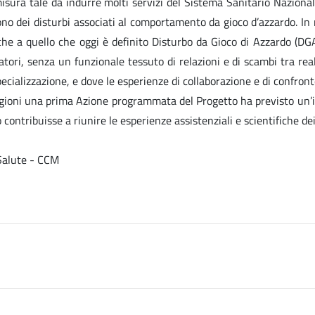
misura tale da indurre molti servizi del Sistema Sanitario Nazional
frono dei disturbi associati al comportamento da gioco d’azzardo. In
he a quello che oggi è definito Disturbo da Gioco di Azzardo (DGA
atori, senza un funzionale tessuto di relazioni e di scambi tra rea
ecializzazione, e dove le esperienze di collaborazione e di confronto 
 ragioni una prima Azione programmata del Progetto ha previsto un’i
contribuisse a riunire le esperienze assistenziali e scientifiche de
 Salute - CCM