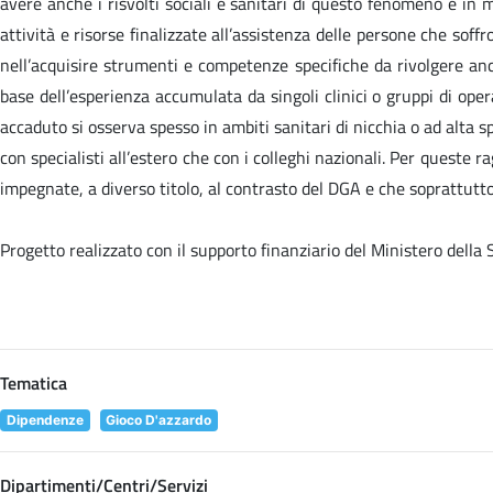
avere anche i risvolti sociali e sanitari di questo fenomeno e in 
attività e risorse finalizzate all’assistenza delle persone che sof
nell’acquisire strumenti e competenze specifiche da rivolgere anc
base dell’esperienza accumulata da singoli clinici o gruppi di oper
accaduto si osserva spesso in ambiti sanitari di nicchia o ad alta sp
con specialisti all’estero che con i colleghi nazionali. Per queste
impegnate, a diverso titolo, al contrasto del DGA e che soprattutto 
Progetto realizzato con il supporto finanziario del Ministero della
Tematica
Dipendenze
Gioco D'azzardo
Dipartimenti/Centri/Servizi