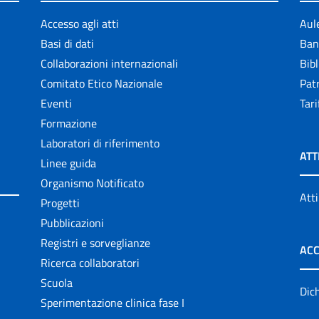
Accesso agli atti
Aul
Basi di dati
Ban
Collaborazioni internazionali
Bibl
Comitato Etico Nazionale
Patr
Eventi
Tari
Formazione
Laboratori di riferimento
ATT
Linee guida
Organismo Notificato
Atti
Progetti
Pubblicazioni
Registri e sorveglianze
ACC
Ricerca collaboratori
Scuola
Dich
Sperimentazione clinica fase I