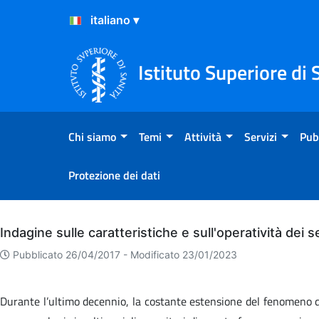
Salta al Contenuto
Salta al Footer
Istituto Superiore di 
Chi siamo
Temi
Attività
Servizi
Pub
Protezione dei dati
Archivio
Indagine sulle caratteristiche e sull'operatività dei 
Pubblicato 26/04/2017 -
Modificato 23/01/2023
Durante l’ultimo decennio, la costante estensione del fenomeno del