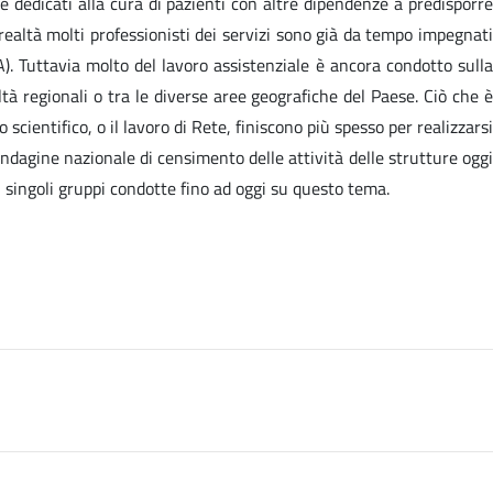
e dedicati alla cura di pazienti con altre dipendenze a predisporre
 realtà molti professionisti dei servizi sono già da tempo impegnati
). Tuttavia molto del lavoro assistenziale è ancora condotto sulla
ltà regionali o tra le diverse aree geografiche del Paese. Ciò che è
scientifico, o il lavoro di Rete, finiscono più spesso per realizzarsi
ndagine nazionale di censimento delle attività delle strutture oggi
i singoli gruppi condotte fino ad oggi su questo tema.