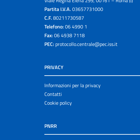
Viale Regina Elena 299, 00161 – Roma (I)
Partita I.V.A.
03657731000
C.F.
80211730587
Telefono:
06 4990 1
Fax:
06 4938 7118
PEC:
protocollo.centrale@pec.iss.it
PRIVACY
Informazioni per la privacy
Contatti
Cookie policy
PNRR