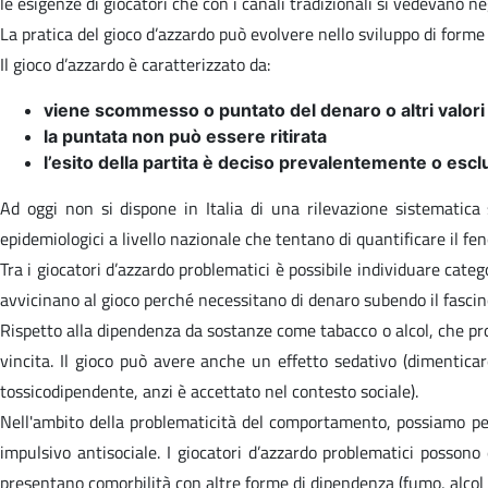
le esigenze di giocatori che con i canali tradizionali si vedevano n
La pratica del gioco d’azzardo può evolvere nello sviluppo di forme 
Il gioco d’azzardo è caratterizzato da:
viene scommesso o puntato del denaro o altri valori
la puntata non può essere ritirata
l’esito della partita è deciso prevalentemente o esc
Ad oggi non si dispone in Italia di una rilevazione sistematica s
epidemiologici a livello nazionale che tentano di quantificare il f
Tra i giocatori d’azzardo problematici è possibile individuare catego
avvicinano al gioco perché necessitano di denaro subendo il fascino
Rispetto alla dipendenza da sostanze come tabacco o alcol, che pro
vincita. Il gioco può avere anche un effetto sedativo (dimentica
tossicodipendente, anzi è accettato nel contesto sociale).
Nell'ambito della problematicità del comportamento, possiamo pens
impulsivo antisociale. I giocatori d’azzardo problematici possono 
presentano comorbilità con altre forme di dipendenza (fumo, alcol 