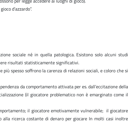
ossono per legge accedere ai luoghi di gioco).
gioco d’azzardo”.
ezione sociale né in quella patologica. Esistono solo alcuni studi
e risultati statisticamente significativi.
e più spesso soffrono la carenza di relazioni sociali, e coloro che si
dipendenza da comportamento attivata per es. dall’eccitazione della
cializzazione (il giocatore problematico non è emarginato come il
omportamento; il giocatore emotivamente vulnerabile; il giocatore
o alla ricerca costante di denaro per giocare In molti casi inoltre