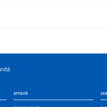
anità
ATTIVITÀ
SER