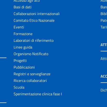
Accesso agli atti
Aul
Basi di dati
Ban
Collaborazioni internazionali
Bibl
Comitato Etico Nazionale
Patr
Eventi
Tari
Formazione
Laboratori di riferimento
ATT
Linee guida
Organismo Notificato
Atti
Progetti
Pubblicazioni
Registri e sorveglianze
ACC
Ricerca collaboratori
Scuola
Dich
Sperimentazione clinica fase I