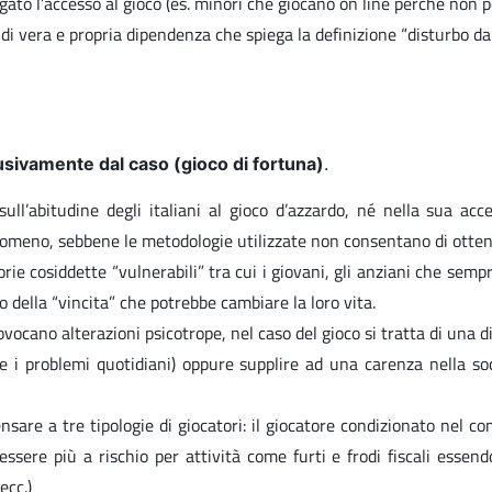
egato l’accesso al gioco (es. minori che giocano on line perché non p
di vera e propria dipendenza che spiega la definizione “disturbo da 
lusivamente dal caso (gioco di fortuna)
.
ull’abitudine degli italiani al gioco d’azzardo, né nella sua acc
enomeno, sebbene le metodologie utilizzate non consentano di ottener
rie cosiddette “vulnerabili” tra cui i giovani, gli anziani che sempr
 della “vincita” che potrebbe cambiare la loro vita.
vocano alterazioni psicotrope, nel caso del gioco si tratta di una 
re i problemi quotidiani) oppure supplire ad una carenza nella so
are a tre tipologie di giocatori: il giocatore condizionato nel c
essere più a rischio per attività come furti e frodi fiscali essend
ecc.)